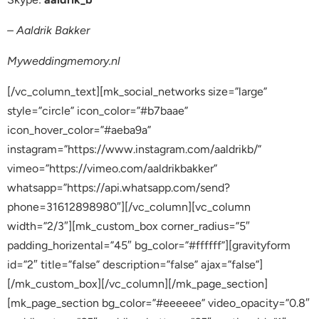
– Aaldrik Bakker
Myweddingmemory.nl
[/vc_column_text][mk_social_networks size=”large”
style=”circle” icon_color=”#b7baae”
icon_hover_color=”#aeba9a”
instagram=”https://www.instagram.com/aaldrikb/”
vimeo=”https://vimeo.com/aaldrikbakker”
whatsapp=”https://api.whatsapp.com/send?
phone=31612898980″][/vc_column][vc_column
width=”2/3″][mk_custom_box corner_radius=”5″
padding_horizental=”45″ bg_color=”#ffffff”][gravityform
id=”2″ title=”false” description=”false” ajax=”false”]
[/mk_custom_box][/vc_column][/mk_page_section]
[mk_page_section bg_color=”#eeeeee” video_opacity=”0.8″