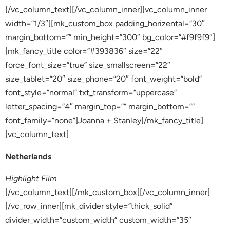
[/vc_column_text][/vc_column_inner][vc_column_inner
width=”1/3″][mk_custom_box padding_horizental=”30″
margin_bottom=”” min_height=”300″ bg_color=”#f9f9f9″]
[mk_fancy_title color=”#393836″ size=”22″
force_font_size=”true” size_smallscreen=”22″
size_tablet=”20″ size_phone=”20″ font_weight=”bold”
font_style=”normal” txt_transform=”uppercase”
letter_spacing=”4″ margin_top=”” margin_bottom=””
font_family=”none”]Joanna + Stanley[/mk_fancy_title]
[vc_column_text]
Netherlands
Highlight Film
[/vc_column_text][/mk_custom_box][/vc_column_inner]
[/vc_row_inner][mk_divider style=”thick_solid”
divider_width=”custom_width” custom_width=”35″