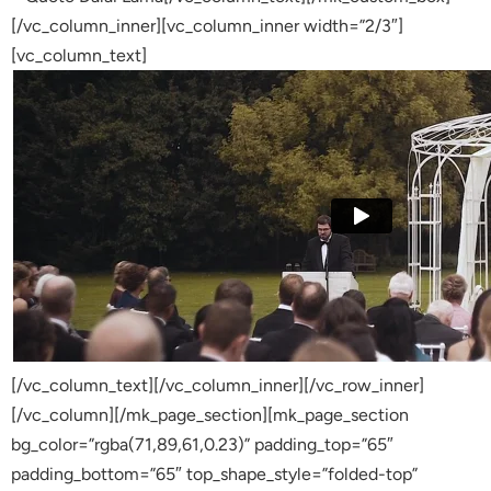
[/vc_column_inner][vc_column_inner width=”2/3″]
[vc_column_text]
[/vc_column_text][/vc_column_inner][/vc_row_inner]
[/vc_column][/mk_page_section][mk_page_section
bg_color=”rgba(71,89,61,0.23)” padding_top=”65″
padding_bottom=”65″ top_shape_style=”folded-top”