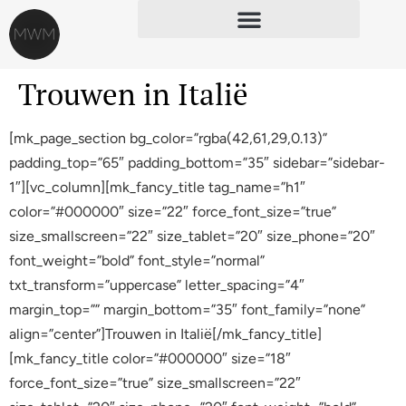
Trouwen in Italië
[mk_page_section bg_color=”rgba(42,61,29,0.13)”
padding_top=”65″ padding_bottom=”35″ sidebar=”sidebar-
1″][vc_column][mk_fancy_title tag_name=”h1″
color=”#000000″ size=”22″ force_font_size=”true”
size_smallscreen=”22″ size_tablet=”20″ size_phone=”20″
font_weight=”bold” font_style=”normal”
txt_transform=”uppercase” letter_spacing=”4″
margin_top=”” margin_bottom=”35″ font_family=”none”
align=”center”]Trouwen in Italië[/mk_fancy_title]
[mk_fancy_title color=”#000000″ size=”18″
force_font_size=”true” size_smallscreen=”22″