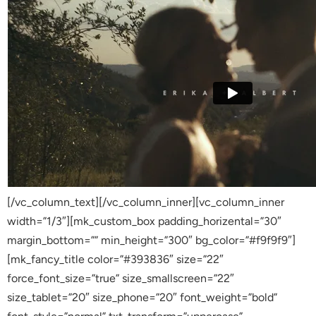
[/vc_column_text][/vc_column_inner][vc_column_inner
width=”1/3″][mk_custom_box padding_horizental=”30″
margin_bottom=”” min_height=”300″ bg_color=”#f9f9f9″]
[mk_fancy_title color=”#393836″ size=”22″
force_font_size=”true” size_smallscreen=”22″
size_tablet=”20″ size_phone=”20″ font_weight=”bold”