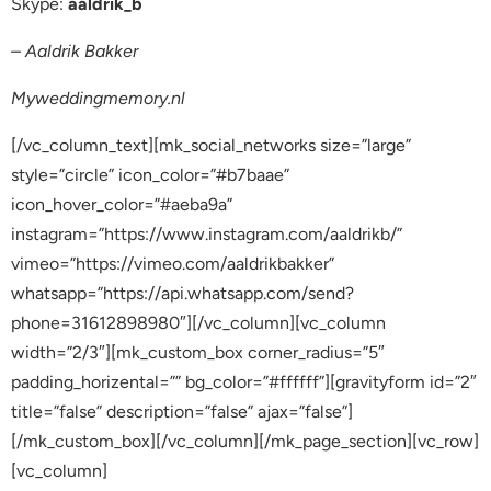
Skype:
aaldrik_b
– Aaldrik Bakker
Myweddingmemory.nl
[/vc_column_text][mk_social_networks size=”large”
style=”circle” icon_color=”#b7baae”
icon_hover_color=”#aeba9a”
instagram=”https://www.instagram.com/aaldrikb/”
vimeo=”https://vimeo.com/aaldrikbakker”
whatsapp=”https://api.whatsapp.com/send?
phone=31612898980″][/vc_column][vc_column
width=”2/3″][mk_custom_box corner_radius=”5″
padding_horizental=”” bg_color=”#ffffff”][gravityform id=”2″
title=”false” description=”false” ajax=”false”]
[/mk_custom_box][/vc_column][/mk_page_section][vc_row]
[vc_column]