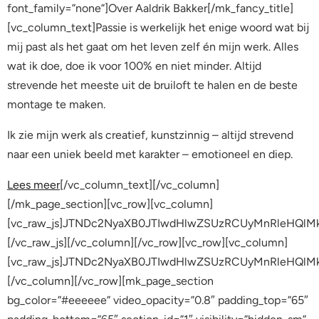
font_family=”none”]Over Aaldrik Bakker[/mk_fancy_title]
[vc_column_text]Passie is werkelijk het enige woord wat bij
mij past als het gaat om het leven zelf én mijn werk. Alles
wat ik doe, doe ik voor 100% en niet minder. Altijd
strevende het meeste uit de bruiloft te halen en de beste
montage te maken.
Ik zie mijn werk als creatief, kunstzinnig – altijd strevend
naar een uniek beeld met karakter – emotioneel en diep.
Lees meer
[/vc_column_text][/vc_column]
[/mk_page_section][vc_row][vc_column]
[vc_raw_js]JTNDc2NyaXB0JTIwdHlwZSUzRCUyMnRleHQl
[/vc_raw_js][/vc_column][/vc_row][vc_row][vc_column]
[vc_raw_js]JTNDc2NyaXB0JTIwdHlwZSUzRCUyMnRleHQlM
[/vc_column][/vc_row][mk_page_section
bg_color=”#eeeeee” video_opacity=”0.8″ padding_top=”65″