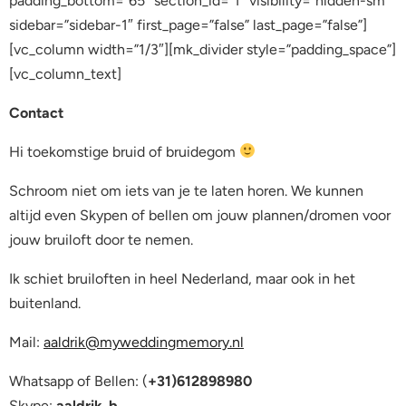
padding_bottom=”65″ section_id=”1″ visibility=”hidden-sm”
sidebar=”sidebar-1″ first_page=”false” last_page=”false”]
[vc_column width=”1/3″][mk_divider style=”padding_space”]
[vc_column_text]
Contact
Hi toekomstige bruid of bruidegom
Schroom niet om iets van je te laten horen. We kunnen
altijd even Skypen of bellen om jouw plannen/dromen voor
jouw bruiloft door te nemen.
Ik schiet bruiloften in heel Nederland, maar ook in het
buitenland.
Mail:
aaldrik@myweddingmemory.nl
Whatsapp of Bellen: (
+31)612898980
Skype:
aaldrik_b