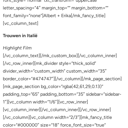
font_style=”normal” txt_transform=”uppercase”
letter_spacing=”4″ margin_top=”” margin_bottom=””
font_family=”none”]Albert + Erika[/mk_fancy_title]
[vc_column_text]
Trouwen in Italië
Highlight Film
[/vc_column_text][/mk_custom_box][/vc_column_inner]
[/vc_row_inner][mk_divider style=”thick_solid”
divider_width=”custom_width” custom_width=”35″
border_color=”#474747″][/vc_column][/mk_page_section]
[mk_page_section bg_color=”rgba(42,61,29,0.13)”
padding_top=”65″ padding_bottom=”35″ sidebar=”sidebar-
1″][vc_column width=”1/6″][vc_row_inner]
[vc_column_inner][/vc_column_inner][/vc_row_inner]
[/vc_column][vc_column width=”2/3″][mk_fancy_title
color=”#000000″ size=”18″ force_font_size=”true”