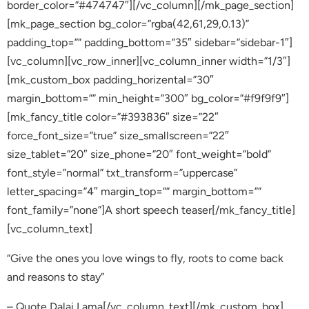
border_color=”#474747″][/vc_column][/mk_page_section]
[mk_page_section bg_color=”rgba(42,61,29,0.13)”
padding_top=”” padding_bottom=”35″ sidebar=”sidebar-1″]
[vc_column][vc_row_inner][vc_column_inner width=”1/3″]
[mk_custom_box padding_horizental=”30″
margin_bottom=”” min_height=”300″ bg_color=”#f9f9f9″]
[mk_fancy_title color=”#393836″ size=”22″
force_font_size=”true” size_smallscreen=”22″
size_tablet=”20″ size_phone=”20″ font_weight=”bold”
font_style=”normal” txt_transform=”uppercase”
letter_spacing=”4″ margin_top=”” margin_bottom=””
font_family=”none”]A short speech teaser[/mk_fancy_title]
[vc_column_text]
“Give the ones you love wings to fly, roots to come back
and reasons to stay”
– Quote Dalai Lama[/vc_column_text][/mk_custom_box]