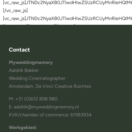
[vc_raw_js]JTNDc2NyaXB0JTIwdHlwZSUzRCUyMnRleHQl
[/vc_raw_js]
[vc_raw_js]JTNDc2NyaXB0JTIwdHlwZSUzRCUyMnRleHQl
[/vc_raw_js][/vc_column][/vc_row]
Contact
Myweddingmemory
Aaldrik Bakker
Wedding Cinematographer
Amsterdam, Da Vinci Creative Ruimtes
M: +31 (0)612 898 980
E: aaldrik@myweddingmemory.nl
KVK/chamber of commerce: 61983934
Werkgebied: