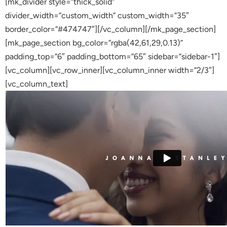
[mk_divider style=”thick_solid”
divider_width=”custom_width” custom_width=”35″
border_color=”#474747″][/vc_column][/mk_page_section]
[mk_page_section bg_color=”rgba(42,61,29,0.13)”
padding_top=”6″ padding_bottom=”65″ sidebar=”sidebar-1″]
[vc_column][vc_row_inner][vc_column_inner width=”2/3″]
[vc_column_text]