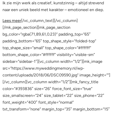
Ik zie mijn werk als creatief, kunstzinnig – altijd strevend
naar een uniek beeld met karakter – emotioneel en diep.
Lees meer
[/vc_column_text][/vc_column]
[/mk_page_section][mk_page_section
bg_color=”rgba(71,89,61,0.23)” padding_top=”65″
padding_bottom=”65″ top_shape_style=”folded-top”
top_shape_size=”small” top_shape_color=”#ffffff”
bottom_shape_color=”#ffffff” visibility=”visible-sm”
sidebar=”sidebar-1″][vc_column width=”1/2″][mk_image
src=”https://www.myweddingmemory.nl/wp-
content/uploads/2018/06/DSC09590.jpg” image_height=””]
[/vc_column][vc_column width=”1/2″][mk_fancy_title
color=”#393836″ size=”26″ force_font_size=”true”
size_smallscreen=”24″ size_tablet=”22″ size_phone=”22″
font_weight=”400″ font_style=”normal”
txt_transform=”none” margin_top=”35″ margin_bottom=”15″