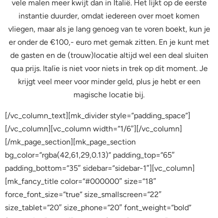
vele malen meer kwijt dan in Italië. Het lijkt op de eerste
instantie duurder, omdat iedereen over moet komen
vliegen, maar als je lang genoeg van te voren boekt, kun je
er onder de €100,- euro met gemak zitten. En je kunt met
de gasten en de (trouw)locatie altijd wel een deal sluiten
qua prijs. Italïe is niet voor niets in trek op dit moment. Je
krijgt veel meer voor minder geld, plus je hebt er een
magische locatie bij.
[/vc_column_text][mk_divider style=”padding_space”]
[/vc_column][vc_column width=”1/6″][/vc_column]
[/mk_page_section][mk_page_section
bg_color=”rgba(42,61,29,0.13)” padding_top=”65″
padding_bottom=”35″ sidebar=”sidebar-1″][vc_column]
[mk_fancy_title color=”#000000″ size=”18″
force_font_size=”true” size_smallscreen=”22″
size_tablet=”20″ size_phone=”20″ font_weight=”bold”