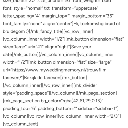
size_tablet=”20″ size_phone=”20″ font_weight=”bold”
font_style=”normal” txt_transform=”uppercase”
letter_spacing=”4″ margin_top=”” margin_bottom=”35″
font_family=”none” align=”center”]Hi, toekomstig bruid of
bruidegom :)[/mk_fancy_title][vc_row_inner]
[vc_column_inner width=”1/2″][mk_button dimension=”flat”
size=”large” url=”#1″ align=”right”]Save your
date[/mk_button][/vc_column_inner][vc_column_inner
width=”1/2″][mk_button dimension=”flat” size=”large”
url=”https://www.myweddingmemory.nl/trouwfilm-
tarieven/”]Bekijk de tarieven[/mk_button]
[/vc_column_inner][/vc_row_inner][mk_divider
style=”padding_space”][/vc_column][/mk_page_section]
[mk_page_section bg_color=”rgba(42,61,29,0.13)”
padding_top=”6″ padding_bottom=”” sidebar=”sidebar-1″]
[vc_column][vc_row_inner][vc_column_inner width=”2/3″]
[vc_column_text]