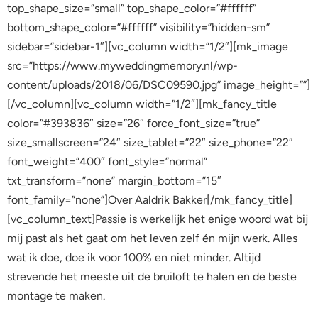
top_shape_size=”small” top_shape_color=”#ffffff”
bottom_shape_color=”#ffffff” visibility=”hidden-sm”
sidebar=”sidebar-1″][vc_column width=”1/2″][mk_image
src=”https://www.myweddingmemory.nl/wp-
content/uploads/2018/06/DSC09590.jpg” image_height=””]
[/vc_column][vc_column width=”1/2″][mk_fancy_title
color=”#393836″ size=”26″ force_font_size=”true”
size_smallscreen=”24″ size_tablet=”22″ size_phone=”22″
font_weight=”400″ font_style=”normal”
txt_transform=”none” margin_bottom=”15″
font_family=”none”]Over Aaldrik Bakker[/mk_fancy_title]
[vc_column_text]Passie is werkelijk het enige woord wat bij
mij past als het gaat om het leven zelf én mijn werk. Alles
wat ik doe, doe ik voor 100% en niet minder. Altijd
strevende het meeste uit de bruiloft te halen en de beste
montage te maken.