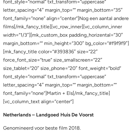
font_style=”normal” txt_transform=”uppercase”
letter_spacing=”4″ margin_top=”” margin_bottom=”35″
font_family=”none” align=”center”]Nog een aantal andere
films[/mk_fancy_title][vc_row_inner][vc_column_inner
width=”1/3″][mk_custom_box padding_horizental=”30″
margin_bottom=”” min_height=”300″ bg_color=”#f9f9f9″]
[mk_fancy_title color=”#393836″ size=”22″
force_font_size=”true” size_smallscreen=”22″
size_tablet=”20″ size_phone=”20″ font_weight=”bold”
font_style=”normal” txt_transform=”uppercase”
letter_spacing=”4″ margin_top=”” margin_bottom=””
font_family=”none”]Martin + Els[/mk_fancy_title]
[vc_column_text align=”center”]
Netherlands – Landgoed Huis De Voorst
Genomineerd voor beste film 2018.