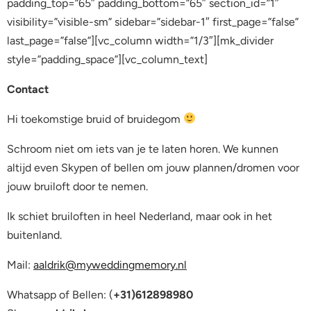
padding_top=”65″ padding_bottom=”65″ section_id=”1″
visibility=”visible-sm” sidebar=”sidebar-1″ first_page=”false”
last_page=”false”][vc_column width=”1/3″][mk_divider
style=”padding_space”][vc_column_text]
Contact
Hi toekomstige bruid of bruidegom
Schroom niet om iets van je te laten horen. We kunnen
altijd even Skypen of bellen om jouw plannen/dromen voor
jouw bruiloft door te nemen.
Ik schiet bruiloften in heel Nederland, maar ook in het
buitenland.
Mail:
aaldrik@myweddingmemory.nl
Whatsapp of Bellen: (
+31)612898980