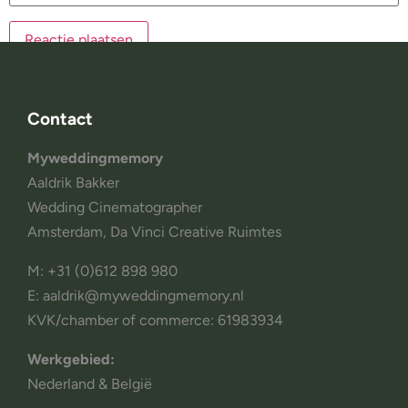
Contact
Myweddingmemory
Aaldrik Bakker
Wedding Cinematographer
Amsterdam, Da Vinci Creative Ruimtes
M: +31 (0)612 898 980
E: aaldrik@myweddingmemory.nl
KVK/chamber of commerce: 61983934
Werkgebied:
Nederland & België