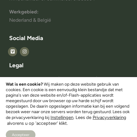
Werkgebied:
Nederland & België
Social Media
Legal
© Copyright 2014 – 2025 | All rights reserved |
Wat is een cookie?
Wij maken op deze website gebruik van
Myweddingmemory.nl
cookies. Een cookie is een eenvoudig klein bestandje dat met
pagina's van deze website en/of-Flash-applicaties wordt
meegestuurd door uw browser op uw harde schijf wordt
Privacy Statement
opgeslagen. De daarin opgeslagen informatie kan bij een volgend
bezoek weer naar onze servers worden terug gestuurd. Lees ook
Instellingen
. Lees de
Privacyverklaring
de privacyverklaring bij
Privacy verklaring
alvorens u op 'accepteer' klikt.
Accepteer