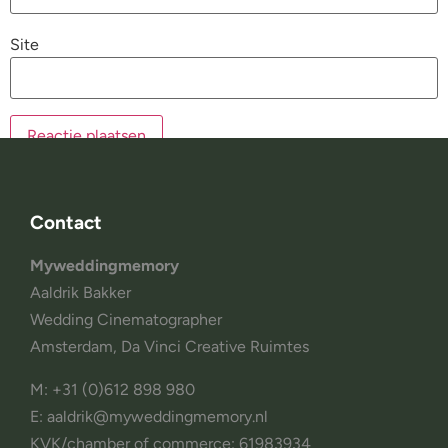
Site
Contact
Myweddingmemory
Aaldrik Bakker
Wedding Cinematographer
Amsterdam, Da Vinci Creative Ruimtes
M: +31 (0)612 898 980
E: aaldrik@myweddingmemory.nl
KVK/chamber of commerce: 61983934