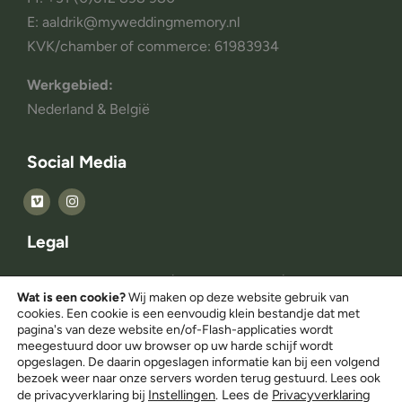
E: aaldrik@myweddingmemory.nl
KVK/chamber of commerce: 61983934
Werkgebied:
Nederland & België
Social Media
Legal
© Copyright 2014 – 2025 | All rights reserved |
Wat is een cookie?
Wij maken op deze website gebruik van
Myweddingmemory.nl
cookies. Een cookie is een eenvoudig klein bestandje dat met
pagina's van deze website en/of-Flash-applicaties wordt
meegestuurd door uw browser op uw harde schijf wordt
Privacy Statement
opgeslagen. De daarin opgeslagen informatie kan bij een volgend
bezoek weer naar onze servers worden terug gestuurd. Lees ook
Instellingen
. Lees de
Privacyverklaring
de privacyverklaring bij
Privacy verklaring