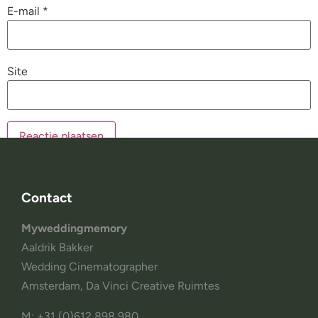
E-mail
*
Site
Contact
Myweddingmemory
Aaldrik Bakker
Wedding Cinematographer
Amsterdam, Da Vinci Creative Ruimtes
M: +31 (0)612 898 980