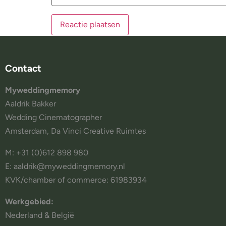
Contact
Myweddingmemory
Aaldrik Bakker
Wedding Cinematographer
Amsterdam, Da Vinci Creative Ruimtes
M: +31 (0)612 898 980
E: aaldrik@myweddingmemory.nl
KVK/chamber of commerce: 61983934
Werkgebied:
Nederland & België