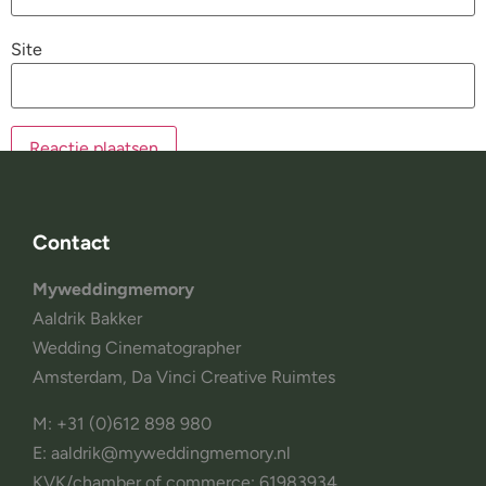
Site
Contact
Myweddingmemory
Aaldrik Bakker
Wedding Cinematographer
Amsterdam, Da Vinci Creative Ruimtes
M: +31 (0)612 898 980
E: aaldrik@myweddingmemory.nl
KVK/chamber of commerce: 61983934