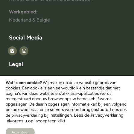
Werkgebied:
Nederland & België
Social Media
Legal
© Copyright 2014 – 2025 | All rights reserved |
Wat is een cookie?
Wij maken op deze website gebruik van
Myweddingmemory.nl
cookies. Een cookie is een eenvoudig klein bestandje dat met
pagina's van deze website en/of-Flash-applicaties wordt
meegestuurd door uw browser op uw harde schijf wordt
Privacy Statement
opgeslagen. De daarin opgeslagen informatie kan bij een volgend
bezoek weer naar onze servers worden terug gestuurd. Lees ook
Instellingen
. Lees de
Privacyverklaring
de privacyverklaring bij
Privacy verklaring
alvorens u op 'accepteer' klikt.
Accepteer