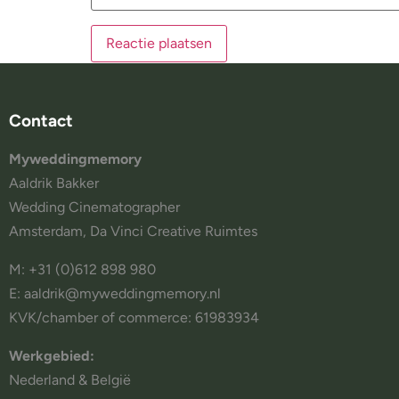
Contact
Myweddingmemory
Aaldrik Bakker
Wedding Cinematographer
Amsterdam, Da Vinci Creative Ruimtes
M: +31 (0)612 898 980
E: aaldrik@myweddingmemory.nl
KVK/chamber of commerce: 61983934
Werkgebied:
Nederland & België