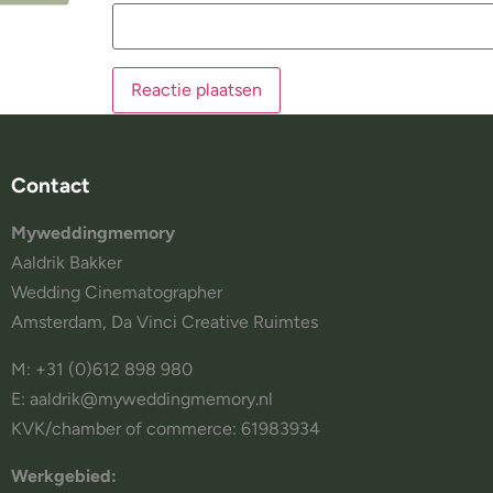
Contact
Myweddingmemory
Aaldrik Bakker
Wedding Cinematographer
Amsterdam, Da Vinci Creative Ruimtes
M: +31 (0)612 898 980
E: aaldrik@myweddingmemory.nl
KVK/chamber of commerce: 61983934
Werkgebied: