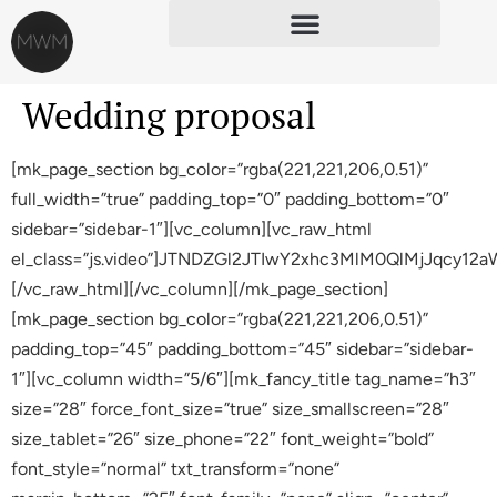
Wedding proposal
[mk_page_section bg_color=”rgba(221,221,206,0.51)”
full_width=”true” padding_top=”0″ padding_bottom=”0″
sidebar=”sidebar-1″][vc_column][vc_raw_html
el_class=”js.video”]JTNDZGl2JTIwY2xhc3MlM0QlMjJ
[/vc_raw_html][/vc_column][/mk_page_section]
[mk_page_section bg_color=”rgba(221,221,206,0.51)”
padding_top=”45″ padding_bottom=”45″ sidebar=”sidebar-
1″][vc_column width=”5/6″][mk_fancy_title tag_name=”h3″
size=”28″ force_font_size=”true” size_smallscreen=”28″
size_tablet=”26″ size_phone=”22″ font_weight=”bold”
font_style=”normal” txt_transform=”none”