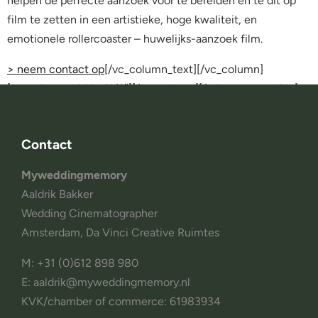
helpen de perfecte aanzoek voor te bereiden en te dit op
film te zetten in een artistieke, hoge kwaliteit, en
emotionele rollercoaster – huwelijks-aanzoek film.
> neem contact op
[/vc_column_text][/vc_column]
[vc_column width=”1/6″][/vc_column][/mk_page_section]
Contact
Myweddingmemory
Aaldrik Bakker
Wedding Cinematographer
Amsterdam, Da Vinci Creative Ruimtes
M: +31 (0)612 898 980
E: aaldrik@myweddingmemory.nl
KVK/chamber of commerce: 61983934