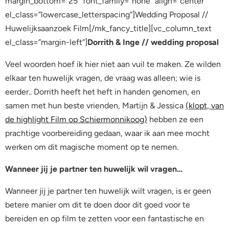
margin_bottom=”25″ font_family=”none” align=”center”
el_class=”lowercase_letterspacing”]Wedding Proposal //
Huwelijksaanzoek Film[/mk_fancy_title][vc_column_text
el_class=”margin-left”]
Dorrith & Inge // wedding proposal
Veel woorden hoef ik hier niet aan vuil te maken. Ze wilden
elkaar ten huwelijk vragen, de vraag was alleen; wie is
eerder.. Dorrith heeft het heft in handen genomen, en
samen met hun beste vrienden, Martijn & Jessica
(klopt, van
de highlight Film op Schiermonnikoog)
hebben ze een
prachtige voorbereiding gedaan, waar ik aan mee mocht
werken om dit magische moment op te nemen.
Wanneer jij je partner ten huwelijk wil vragen…
Wanneer jij je partner ten huwelijk wilt vragen, is er geen
betere manier om dit te doen door dit goed voor te
bereiden en op film te zetten voor een fantastische en