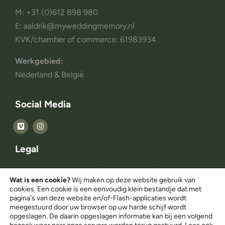
M: +31 (0)612 898 980
E: aaldrik@myweddingmemory.nl
KVK/chamber of commerce: 61983934
Werkgebied:
Nederland & België
Social Media
Legal
© Copyright 2014 – 2025 | All rights reserved |
Wat is een cookie?
Wij maken op deze website gebruik van
Myweddingmemory.nl
cookies. Een cookie is een eenvoudig klein bestandje dat met
pagina's van deze website en/of-Flash-applicaties wordt
meegestuurd door uw browser op uw harde schijf wordt
Privacy Statement
opgeslagen. De daarin opgeslagen informatie kan bij een volgend